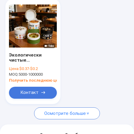
Экологически
чистые
специальные
Цена:
$0.37-$0.2
высокотемпературные
MOQ:
5000-1000000
бумажные трубки
для выпечки пирога
Получить последнюю цену
десерт пищевая
бумага цилиндр
Контакт
канистры упаковки
Осмотрите больше