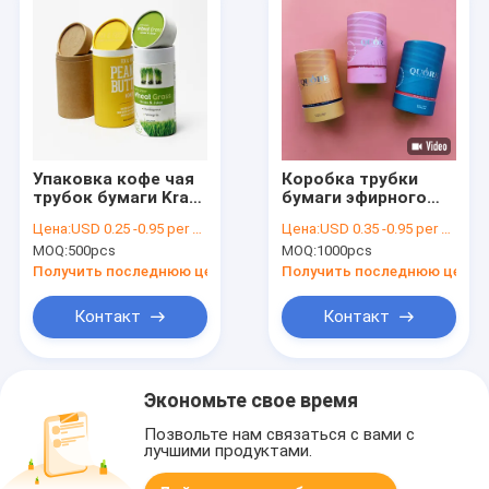
Упаковка кофе чая
Коробка трубки
трубок бумаги Kraft
бумаги эфирного
картона качества
масла трубки CMYK
Цена:
USD 0.25 -0.95 per unit
Цена:
USD 0.35 -0.95 per unit
еды
изготовленных на
MOQ:
500pcs
MOQ:
1000pcs
заказ роскошных
духов упаковывая
Получить последнюю цену
Получить последнюю цену
косметическая
Контакт
Контакт
Экономьте свое время
Позвольте нам связаться с вами с
лучшими продуктами.