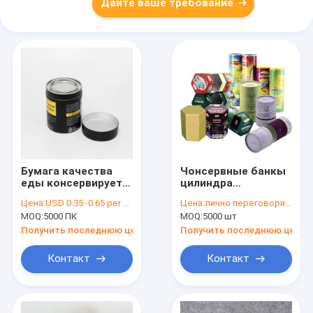
Дайте ваше требование
Бумага качества
Чонсервные банкы
еды консервирует
цилиндра
упаковку
цветастые
Цена:
USD 0.35 -0.65 per unit
Цена:
лично переговорить
Recyclable
MOQ:
5000 ПК
MOQ:
5000 шт
бумажные
упаковывая для
Получить последнюю цену
Получить последнюю цену
косметик и спичек
еды
Контакт
Контакт