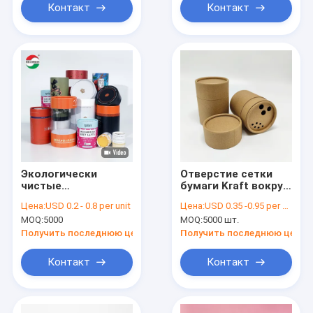
Контакт
Контакт
Экологически
Отверстие сетки
чистые
бумаги Kraft вокруг
цилиндровые
порошка соли
Цена:
USD 0.2 - 0.8 per unit
Цена:
USD 0.35 -0.95 per unit
чайные упаковки
трубки упаковывая
MOQ:
5000
MOQ:
5000 шт.
свободного
Получить последнюю цену
Получить последнюю цену
Контакт
Контакт