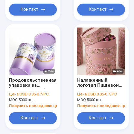
тирамису, чизкейк,
Cheesecake Box
бумажная трубка,
Canister
Контакт
Контакт
коробка для
упаковки тортов
Продовольственная
Налаженный
упаковка из
логотип Пищевой
бумажной трубы
класс Круглые Kraft
Цена:
USD 0.35-0.7/PC
Цена:
USD 0.35-0.7/PC
Канистры
Paper Tube
MOQ:
5000 шт.
MOQ:
5000 шт.
напечатанных
Подарочные
цилиндров для чая
коробки
Получить последнюю цену
Получить последнюю цену
Кофе Шоколадный
Цилиндрические
порошок OEM
бумажные банки
Контакт
Контакт
для мачты
Инструментальный
набор Хранение чая