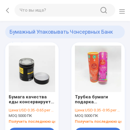
Бумажный Упаковывать Чонсервных Банк
(367)
Бумага качества
Трубка бумаги
еды консервирует
подарка
упаковку
изготовленного на
Цена:
USD 0.35 -0.65 per unit
Цена:
USD 0.35 -0.95 per unit
заказ цилиндра
MOQ:
5000 ПК
MOQ:
5000 ПК
Biodegradable для
свободной
Получить последнюю цену
Получить последнюю цену
упаковки кофе чая