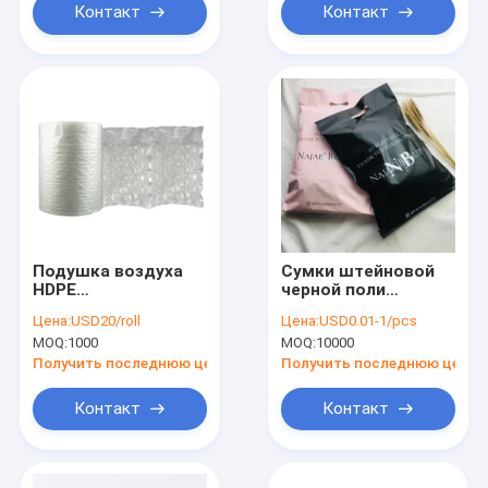
Контакт
Контакт
Подушка воздуха
Сумки штейновой
HDPE
черной поли
противоударная
почтовой отправки
Цена:
USD20/roll
Цена:
USD0.01-1/pcs
раздувная
упаковывая для
MOQ:
1000
MOQ:
10000
заполненная
пакета одежды
упаковывая
Получить последнюю цену
Получить последнюю цену
срочную сумку
воздушной
Контакт
Контакт
колонны