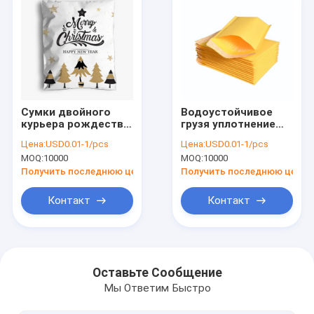
Сумки двойного
Водоустойчивое
курьера рождества
грузя уплотнение
ленты поли грузя
собственной
Цена:
USD0.01-1/pcs
Цена:
USD0.01-1/pcs
пересылая
личности
MOQ:
10000
MOQ:
10000
упаковывая с
отправителей
логотипом
пузыря охватывает
Получить последнюю цену
Получить последнюю цену
срочные сумки
Контакт
Контакт
Главная страница
продукты
Оставьте Сообщение
Мы Ответим Быстро
О Компании