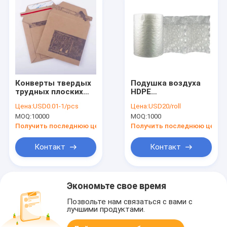
Конверты твердых
Подушка воздуха
трудных плоских
HDPE
документов
противоударная
Цена:
USD0.01-1/pcs
Цена:
USD20/roll
картона A4 A5 грузя
раздувная
MOQ:
10000
MOQ:
1000
бумажные
заполненная
пересылая сумку
упаковывая
Получить последнюю цену
Получить последнюю цену
срочную сумку
воздушной
Контакт
Контакт
колонны
Экономьте свое время
Позвольте нам связаться с вами с
лучшими продуктами.