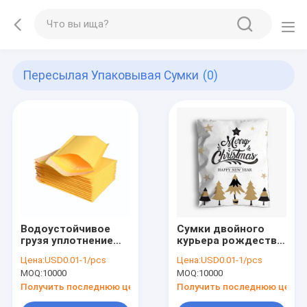
Пересылая Упаковывая Сумки
(0)
Водоустойчивое
Сумки двойного
грузя уплотнение
курьера рождества
собственной
ленты поли грузя
Цена:
USD0.01-1/pcs
Цена:
USD0.01-1/pcs
личности
пересылая
MOQ:
10000
MOQ:
10000
отправителей
упаковывая с
пузыря охватывает
логотипом
Получить последнюю цену
Получить последнюю цену
срочные сумки