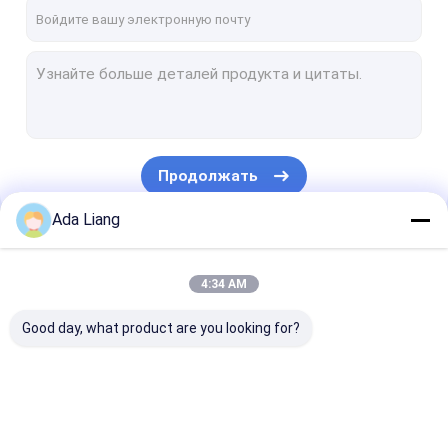
контактные данные
VR
Бумажный упаковывать чонсервных банк
Продолжать
Бумажные составные чонсервные банкы
Ada Liang
Трубка бумажной упаковки
Наши Категории
ясный пластичный цилиндр
4:34 AM
Чонсервные банкы плиты олова
Good day, what product are you looking for?
Чонсервные банкы напитка
Консервируя крышки
Бумажный
Бумажные
Трубка бума