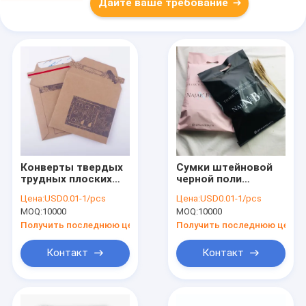
Дайте ваше требование
Конверты твердых
Сумки штейновой
трудных плоских
черной поли
документов
почтовой отправки
Цена:
USD0.01-1/pcs
Цена:
USD0.01-1/pcs
картона A4 A5 грузя
упаковывая для
MOQ:
10000
MOQ:
10000
бумажные
пакета одежды
пересылая сумку
Получить последнюю цену
Получить последнюю цену
Контакт
Контакт