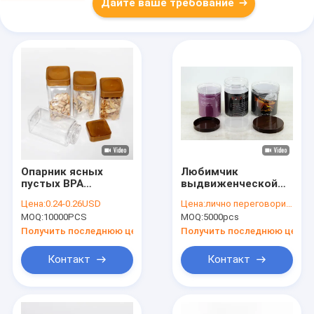
Дайте ваше требование
Опарник ясных
Любимчик
пустых BPA
выдвиженческой
свободных тар для
ясности упаковки
Цена:
0.24-0.26USD
Цена:
лично переговорить
хранения ЛЮБИМЦА
еды пластичный
MOQ:
10000PCS
MOQ:
5000pcs
пластиковый
Jars крышка 100mm
квадратный с
PE witn
Получить последнюю цену
Получить последнюю цену
крышкой винта
Контакт
Контакт