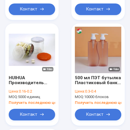
винтовые
открывающиеся,
алюминиевые
для
Контакт
Контакт
крышки для
консервированных
бутылок с широким
продуктов
ртом Пластиковые
банки
HUIHUA
500 мл ПЭТ бутылка
Производитель
Пластиковый банка
Custom POP Can For
насос Пресс
Цена:
0.16-0.2
Цена:
0.3-0.4
Food Packing. 300ml
крышка для
MOQ:
5000 единиц
MOQ:
10000 блоков
350ml 400ml 450ml
шампуня и геля для
500ml 550ml ПЭТ
душа
Получить последнюю цену
Получить последнюю цену
тунца может
пластиковая банка
Контакт
Контакт
с легко открытой
алюминиевой
крышкой