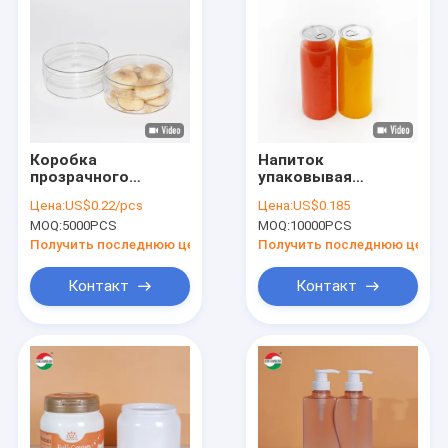
Коробка
Напиток
прозрачного
упаковывая
ЛЮБИМЦА
напиток ясности
Цена:
US$0.22/pcs
Цена:
US$0.185
контейнера
500ml может
MOQ:
5000PCS
MOQ:
10000PCS
качества еды
опорожнить
круглого
пластиковые
Получить последнюю цену
Получить последнюю цену
пластиковая с
бутылки ЛЮБИМЦА
ясной крышкой
Контакт
Контакт
Главная страница
продукты
О Компании