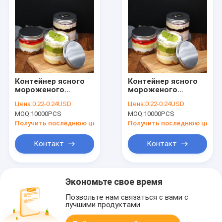
Контейнер ясного
Контейнер ясного
мороженого
мороженого
ЛЮБИМЦА
ЛЮБИМЦА
Цена:
0.22-0.24USD
Цена:
0.22-0.24USD
пластикового
пластикового
MOQ:
10000PCS
MOQ:
10000PCS
упаковывая с
упаковывая с
крышками
крышками
Получить последнюю цену
Получить последнюю цену
Контакт
Контакт
Экономьте свое время
Позвольте нам связаться с вами с
лучшими продуктами.