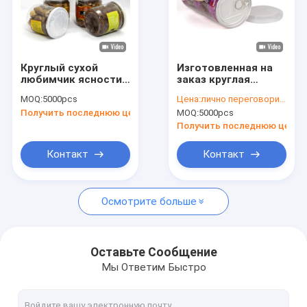
Круглый сухой
Изготовленная на
любимчик ясности
заказ круглая
банки еды Jars с
верхняя часть
MOQ:
5000pcs
Цена:
лично переговорить
легкой открытой
шипучки
Получить последнюю цену
MOQ:
5000pcs
крышкой,
ЛЮБИМЧИКА может
опарниками
освободить
Получить последнюю цену
широкого рта
упаковывать еды
пластичными,
опарников
Контакт
Контакт
крышкой PE ясной
любимчика Nuts
Осмотрите больше
Оставьте Сообщение
Мы Ответим Быстро