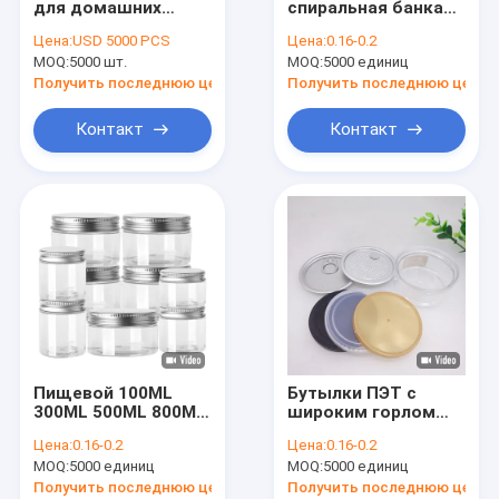
для домашних
спиральная банка
Смогите основать
животных для
из пищевого ПЭТ-
Цена:
USD 5000 PCS
Цена:
0.16-0.2
хранения меда с
пластика с
MOQ:
макулатуры подарочные коробки
5000 шт.
MOQ:
5000 единиц
сильной герметикой
винтовой крышкой
и быстрой
для сладостей
Получить последнюю цену
Получить последнюю цену
доставкой
печенье закуски
Ясные опарникы любимчика
сухофрукты
Контакт
Контакт
Машины пищевой упаковки
Продукты PP
Устранимые чашки и шары
Пересылая упаковывая сумки
Коробка еды на вынос
Пищевой 100ML
Бутылки ПЭТ с
Biodegradable упаковывая сумки
300ML 500ML 800ML
широким горлом
1000ML ПЭТ-
пищевого класса
Цена:
0.16-0.2
Цена:
0.16-0.2
канцелярии
FSSC с
MOQ:
5000 единиц
MOQ:
5000 единиц
закрывающие
алюминиевой
пластиковые
крышкой, легко
Получить последнюю цену
Получить последнюю цену