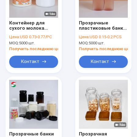
контактные данные
VR
Контейнер для
Прозрачные
сухого молока
пластиковые банки
пищевого качества
для пищевых
Цена:
USD 0.73-0.77/PC
Цена:
USD 0.15-0.2 PCS
с индивидуальным
продуктов,
MOQ:
5000 шт.
MOQ:
5000 шт.
логотипом, банка
пищевого качества
Бумажный упаковывать чонсервных банк
для детской
и без BPA,
Получить последнюю цену
Получить последнюю цену
молочной смеси
прозрачные
пластиковые банки
Бумажные составные чонсервные банкы
Контакт
Контакт
для упаковки
средств личной
Трубка бумажной упаковки
гигиены
ясный пластичный цилиндр
Чонсервные банкы плиты олова
Чонсервные банкы напитка
Консервируя крышки
Прозрачные банки
Прозрачная