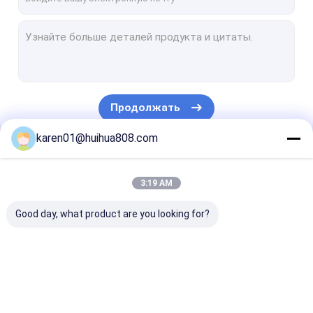
Продолжать
karen01@huihua808.com
Наши Категории
3:19 AM
Good day, what product are you looking for?
Бумажный
Бумажные
Трубка бума
упаковывать
составные
упаковки