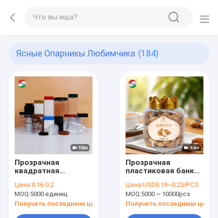
Ясные Опарникы Любимчика
(184)
Прозрачная
Прозрачная
квадратная
пластиковая банка
пластиковая банка
для упаковки
Цена:
0.16-0.2
Цена:
USD0.19~0.23/PCS
с крышками
пищевых продуктов
MOQ:
5000 единиц
MOQ:
5000 ~ 10000pcs
Получить последнюю цену
Получить последнюю цену