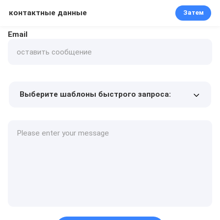
контактные данные
Затем
Email
Выберите шаблоны быстрого запроса:
Цена продукта
Min.order quantity
Запрос образцов
Подробнее