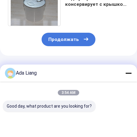
консервирует с крышкой
450ml прозрачного
ЛЮБИМЧИКА пластичной
Продолжать
Порекомендованные Продукты
Ada Liang
3:54 AM
Good day, what product are you looking for?
Пластиковые
Оптовая продукция
35 г темно-си
мерные ложки из
для пищевых
пластикового
полипропилена 35 г
продуктов с
мерного ковш