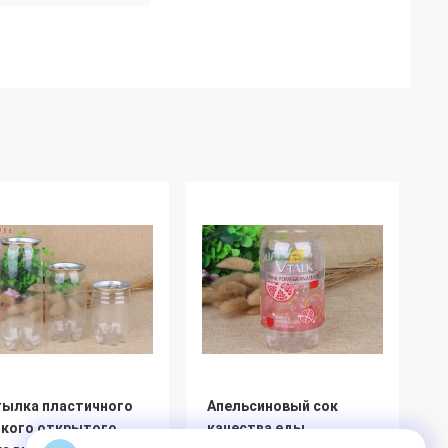
тылка пластичного
Апельсиновый сок
гкого открытого
качества еды