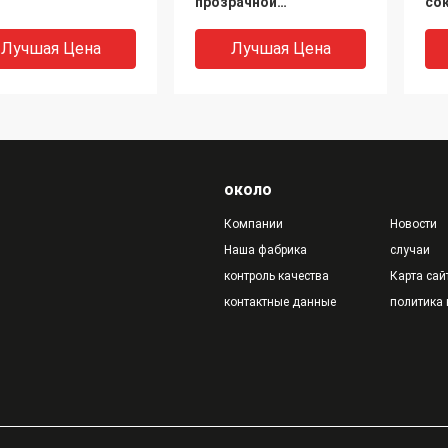
прозрачной
со
пластмассы 250мл
уп
печатания экрана
Лучшая Цена
Лучшая Цена
около
Компании
Новости
Наша фабрика
случаи
контроль качества
Карта сай
контактные данные
политика
- содружественные
бутылка напитка 8oz PP
ле
ml освобождают
пластиковая для чая
50
ервную банку
сока молока йогурта
ра
тка колы,
горячего
уп
иниевую легкую
вы
Лучшая Цена
Лучшая Цена
рытую крышку