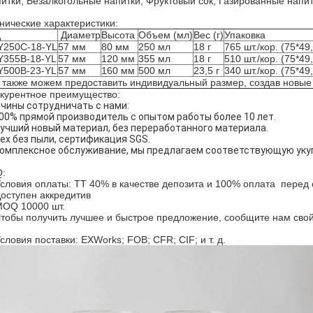
итки; Безалкогольные напитки; Фруктовый сок; Газированные напитки
нические характеристики:
д
Диаметр
Высота
Объем (мл)
Вес (г)
Упаковка
Y250C-18-YL
57 мм
80 мм
250 мл
18 г
765 шт./кор. (75*49
Y355B-18-YL
57 мм
120 мм
355 мл
18 г
510 шт./кор. (75*49
Y500B-23-YL
57 мм
160 мм
500 мл
23,5 г
340 шт./кор. (75*49
также можем предоставить индивидуальный размер, создав новы
курентное преимущество:
чины сотрудничать с нами:
100% прямой производитель с опытом работы более 10 лет.
Лучший новый материал, без переработанного материала.
Цех без пыли, сертификация SGS.
Комплексное обслуживание, мы предлагаем соответствующую уку
:
Условия оплаты: TT 40% в качестве депозита и 100% оплата перед 
Доступен аккредитив
MOQ 10000 шт.
Чтобы получить лучшее и быстрое предложение, сообщите нам свой 
Условия поставки: EXWorks; FOB; CFR; CIF; и т. д.