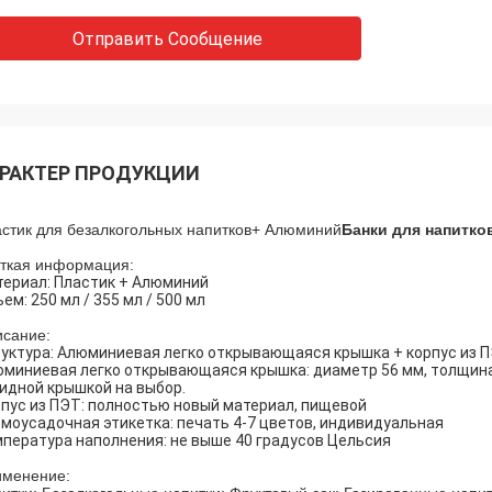
Отправить Сообщение
РАКТЕР ПРОДУКЦИИ
стик для безалкогольных напитков
+ Алюминий
Банки для напитко
ткая информация:
ериал: Пластик + Алюминий
ем: 250 мл / 355 мл / 500 мл
сание:
уктура: Алюминиевая легко открывающаяся крышка + корпус из 
миниевая легко открывающаяся крышка: диаметр 56 мм, толщина: 
идной крышкой на выбор.
пус из ПЭТ: полностью новый материал, пищевой
моусадочная этикетка: печать 4-7 цветов, индивидуальная
пература наполнения: не выше 40 градусов Цельсия
именение: