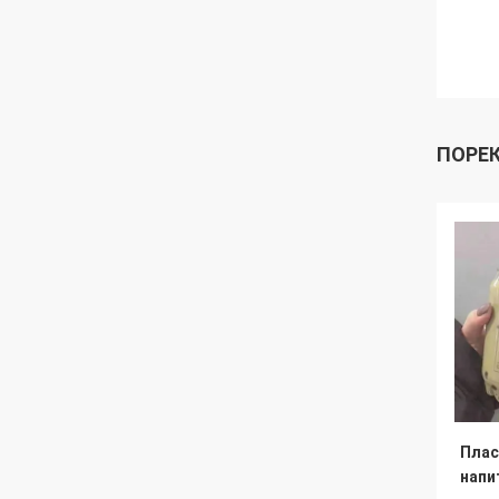
ПОРЕ
Плас
напи