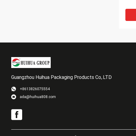
Guangzhou Huihua Packaging Products Co,.LTD
+8613826075554
ada@huihua808.com
Eco 
500 
чонс
напи
алюм
отк