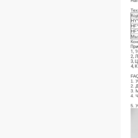
Нап
Тех
Ко
HY
HF
HF
Мы 
Кон
При
1, 
2, 
3, 
4, 
FAQ
1. 
2. 
3. 
4. 
5. 