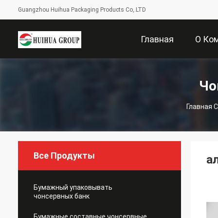
Guangzhou Huihua Packaging Products Co,.LTD
Главная
О Ко
Страница
Чо
Главная 
Все Продукты
а
Бумажный упаковывать
чонсервных банк
Бумажные составные чонсервные