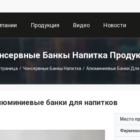
мпании
Продукция
Видео
Новости
нсервные Банкы Напитка Проду
Страница
/
Чонсервные Банкы Напитка
/
Алюминиевые Банки Для
люминиевые банки для напитков
Место п
Фирменн