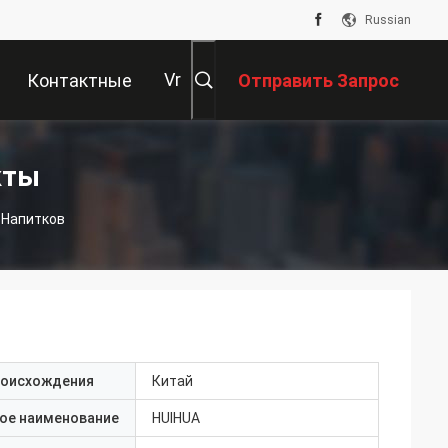
Russian
Vr
Контактные
Отправить Запрос
Данные
кты
 Напитков
роисхождения
Китай
ое наименование
HUIHUA