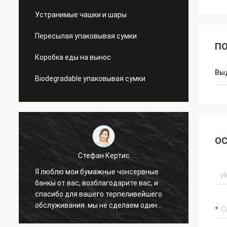
Устранимые чашки и шары
Пересылая упаковывая сумки
ПО
Коробка еды на вынос
Вы
Biodegradable упаковывая сумки
ОС
ан Кертис
Пэрри Линды
ажные чонсервные
Обломоки консервируют мое
благодарите вас, и
обломоков надувательство хороши
его терпеливейшего
очень хорошо теперь. Я буду дер
ы не сделаем один
вас в касании.
много заказ придут.