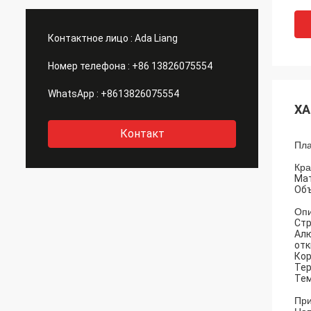
Контактное лицо :
Ada Liang
Номер телефона :
+86 13826075554
WhatsApp :
+8613826075554
ХА
Контакт
Пла
Кра
Мат
Объ
Опи
Стр
Алю
отк
Кор
Тер
Тем
Пр