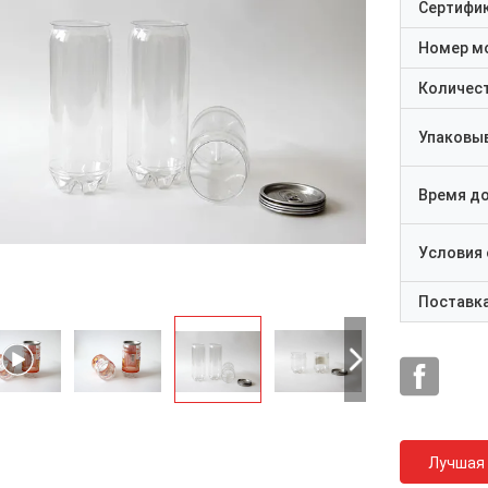
Сертифи
Номер м
Количест
Упаковы
Время д
Условия
Поставк
Лучшая