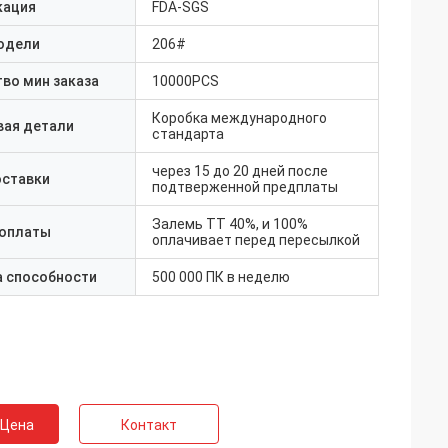
кация
FDA-SGS
одели
206#
во мин заказа
10000PCS
Коробка международного
вая детали
стандарта
через 15 до 20 дней после
оставки
подтверженной предплаты
Залемь TT 40%, и 100%
 оплаты
оплачивает перед пересылкой
а способности
500 000 ПК в неделю
 Цена
Контакт